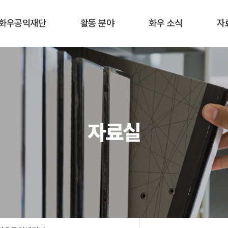
화우공익재단
활동 분야
화우 소식
자
재단 소개
홈리스
공지사항
공익활
구성원
이주민 · 난민
최근 활동
화우공
연혁
장애
뉴스레터
학
자료실
오시는 길
청소년 교육
언론보도
기타
학술 연구
재정보고
환경 · 보건
젠더
한센 인권
공동체