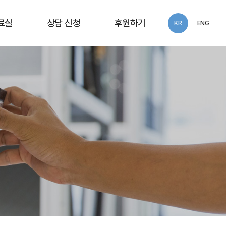
료실
상담 신청
후원하기
KR
ENG
동보고서
화우공익법률센터
익세미나
상담 신청
술연구
 자료