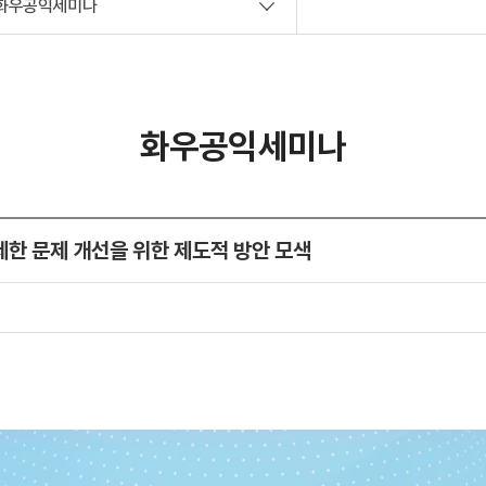
화우공익세미나
사회공헌
화우공익세미나
제한 문제 개선을 위한 제도적 방안 모색