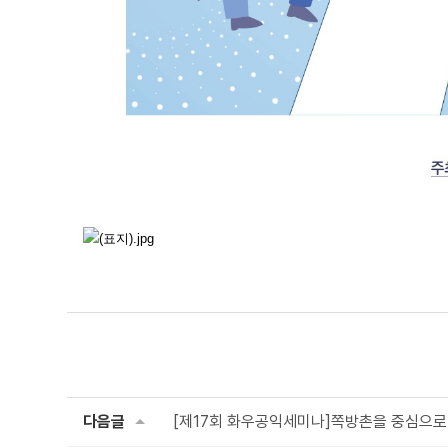
다음글
[제17회 화우공익세미나]쪽방촌을 중심으로 