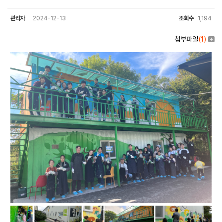
관리자
2024-12-13
조회수
1,194
첨부파일
(
1
)