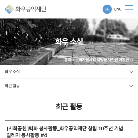
KR
ENG
화우 소식
화우 소식
최근 활동
최근 활동
[사회공헌]벽화 봉사활동_화우공익재단 창립 10주년 기념
릴레이 봉사활동 #4