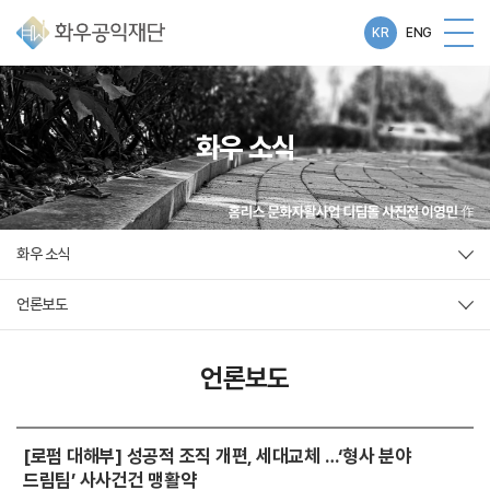
KR
ENG
화우 소식
화우 소식
언론보도
언론보도
[로펌 대해부] 성공적 조직 개편, 세대교체 …‘형사 분야
드림팀’ 사사건건 맹활약