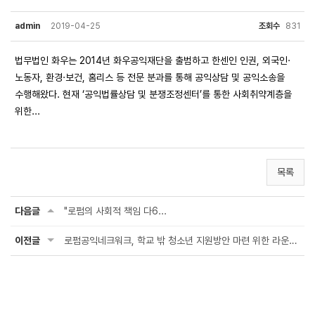
admin
2019-04-25
조회수
831
법무법인 화우는 2014년 화우공익재단을 출범하고 한센인 인권, 외국인·
노동자, 환경·보건, 홈리스 등 전문 분과를 통해 공익상담 및 공익소송을
수행해왔다. 현재 ‘공익법률상담 및 분쟁조정센터’를 통한 사회취약계층을
위한...
목록
다음글
"로펌의 사회적 책임 다6...
이전글
로펌공익네크워크, 학교 밖 청소년 지원방안 마련 위한 라운드테이블 열어