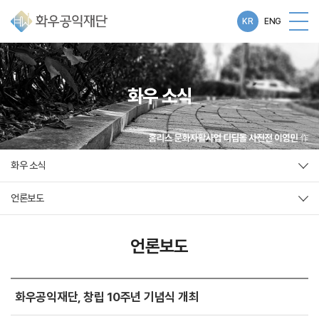
KR
ENG
화우 소식
화우 소식
언론보도
언론보도
화우공익재단, 창립 10주년 기념식 개최