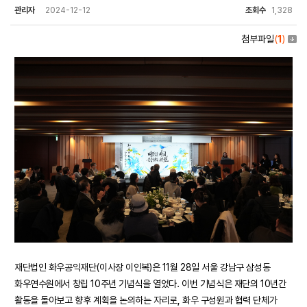
관리자
2024-12-12
조회수
1,328
첨부파일
(
1
)
재단법인 화우공익재단(이사장 이인복)은 11월 28일 서울 강남구 삼성동
화우연수원에서 창립 10주년 기념식을 열었다. 이번 기념식은 재단의 10년간
활동을 돌아보고 향후 계획을 논의하는 자리로, 화우 구성원과 협력 단체가