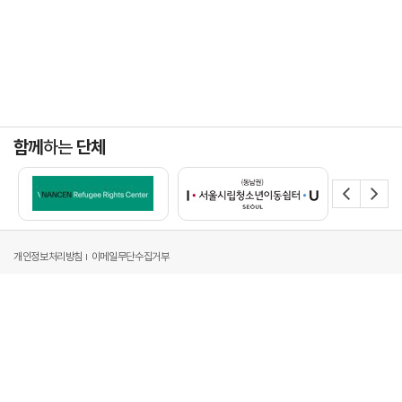
함께
하는
단체
개인정보처리방침
이메일무단수집거부
주소 : 서울시 강남구 영동대로 517, 아셈타워 34층[06164]
전화 : 02-6182-8011
팩스 : 02-6182-6600
이메일 : probono@hwawoo.com
Copyright by 2024 (재)화우공익재단 All Right Reserved.
Desigend by WebSite.co.kr