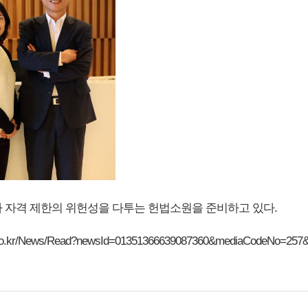
자격 제한의 위헌성을 다투는 헌법소원을 준비하고 있다.
ly.co.kr/News/Read?newsId=01351366639087360&mediaCodeNo=25