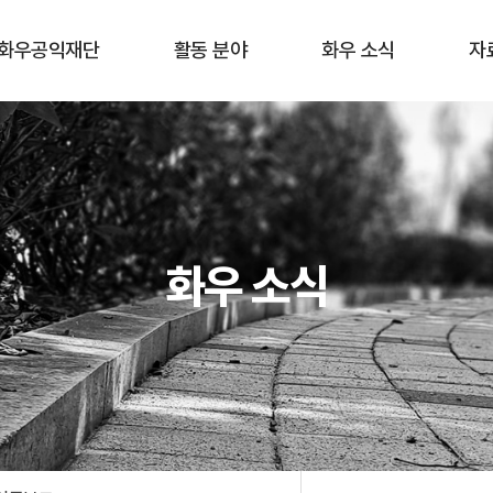
화우공익재단
활동 분야
화우 소식
자
재단 소개
홈리스
공지사항
공익활
구성원
이주민 · 난민
최근 활동
화우공
연혁
장애
뉴스레터
학
화우 소식
오시는 길
청소년 교육
언론보도
기타
학술 연구
재정보고
환경 · 보건
젠더
한센 인권
공동체