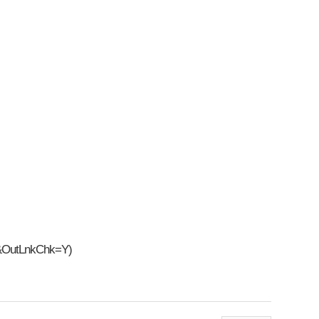
7&OutLnkChk=Y
)