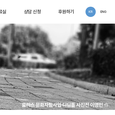
료실
상담 신청
후원하기
KR
ENG
동보고서
화우공익법률센터
익세미나
상담 신청
술연구
 자료