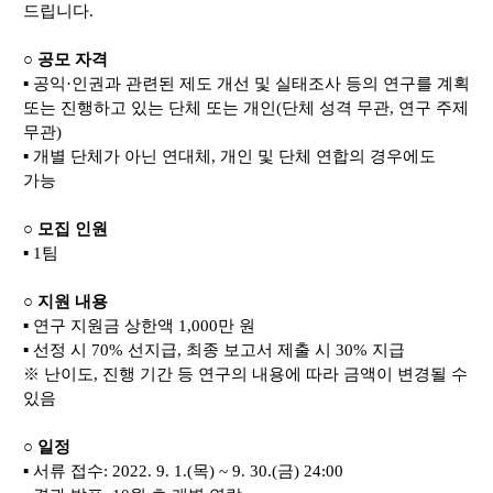
드립니다
.
○​
공모 자격
▪
공익
·
인권과 관련된 제도 개선 및 실태조사 등의 연구를 계획
또는 진행하고 있는 단체 또는 개인
(
단체 성격 무관
,
연구 주제
무관
)
▪
개별 단체가 아닌 연대체
,
개인 및 단체 연합의 경우에도
가능
○​
모집 인원
▪
1
팀
○
지원 내용
▪
연구 지원금 상한액
1,000
만 원
▪
선정 시
70%
선지급
,
최종 보고서 제출 시
30%
지급
※
난이도
,
진행 기간 등 연구의 내용에 따라 금액이 변경될 수
있음
○​
일정
▪
서류 접수
: 2022. 9. 1.(
목
) ~ 9. 30.(
금
) 24:00