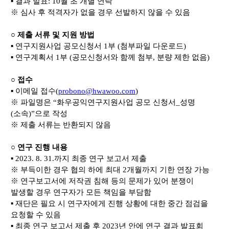
▪
​ ​
결과 발표
: 10
월 초 개별 연락
※
심사 후 적격자가 없을 경우 선발하지 않을 수 있음
○​
제출 서류 및 지원 방법
▪
​
연구지원사업 공모신청서
1
부
(
첨부파일 다운로드
)
▪
​
연구계획서
1
부
(
공모신청서와 함께 첨부
,
분량 제한 없음
)
○​
접수
▪
​
이메일 접수
(
probono@hwawoo.com
)
※
파일명은
“
화우공익연구지원사업 공모 신청서
_
성명
(
소속
)”
으로 작성
※
제출 서류는 반환되지 않음
○
연구 진행 내용
▪
2023. 8. 31.
까지 최종 연구 보고서 제출
※
부득이한 경우 협의 하에 최대
2
개월까지 기한 연장 가능
※
연구보고서에 저작권 침해 등의 문제가 있어 분쟁이
발생할 경우 연구자가 모든 책임을 부담함
▪
재단은 필요 시 연구자에게 진행 상황에 대한 중간 점검을
요청할 수 있음
▪
최종 연구 보고서 제출 후
2023
년 안에 연구 결과 발표회