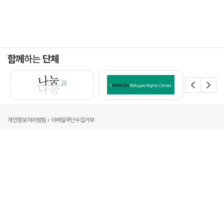
함께
하는
단체
개인정보처리방침
이메일무단수집거부
주소 : 서울시 강남구 영동대로 517, 아셈타워 34층[06164]
전화 : 02-6182-8011
팩스 : 02-6182-6600
이메일 : probono@hwawoo.com
Copyright by 2024 (재)화우공익재단 All Right Reserved.
Desigend by WebSite.co.kr