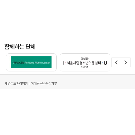
함께
하는
단체
개인정보처리방침
이메일무단수집거부
주소 : 서울시 강남구 영동대로 517, 아셈타워 34층[06164]
전화 : 02-6182-8011
팩스 : 02-6182-6600
이메일 : probono@hwawoo.com
Copyright by 2024 (재)화우공익재단 All Right Reserved.
Desigend by WebSite.co.kr