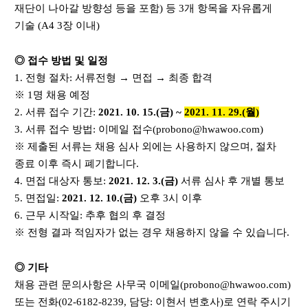
재단이 나아갈 방향성 등을 포함
)
등
3
개 항목을 자유롭게
기술
(A4 3
장 이내
)
◎
접수 방법 및 일정
1.
전형 절차
:
서류전형
→
면접
→
최종 합격
※
1
명 채용 예정
2.
서류 접수 기간
:
2021. 10. 15.(
금
) ~
2021. 11. 29.(
월
)
3.
서류 접수 방법
:
이메일 접수
(probono@hwawoo.com)
※
제출된 서류는 채용 심사 외에는 사용하지 않으며
,
절차
종료 이후 즉시 폐기합니다
.
4.
면접 대상자 통보
:
2021. 12. 3.(금
)
서류 심사 후 개별 통보
5.
면접일
:
2021. 12. 10.(금
)
오후 3
시 이후
6.
근무 시작일
:
추후 협의 후 결정
※
전형 결과 적임자가 없는 경우 채용하지 않을 수 있습니다
.
◎
기타
채용 관련 문의사항은 사무국 이메일
(probono@hwawoo.com)
또는 전화
(02-6182-8239,
담당
: 이현서
변호사
)
로 연락 주시기