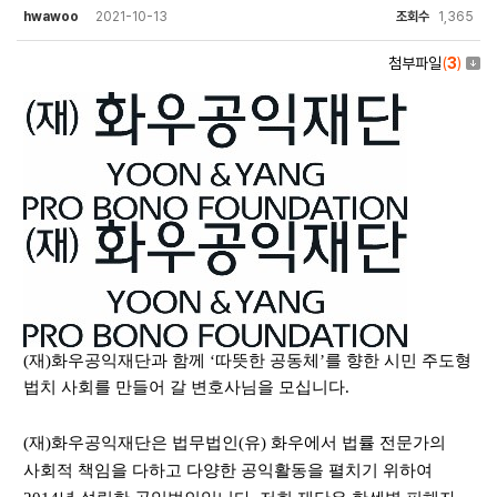
hwawoo
2021-10-13
조회수
1,365
첨부파일
(
3
)
(
재
)
화우공익재단과 함께
‘
따뜻한 공동체
’
를 향한 시민 주도형
법치 사회를 만들어 갈 변호사님을 모십니다
.
(
재
)
화우공익재단은 법무법인
(
유
)
화우에서 법률 전문가의
사회적 책임을 다하고 다양한 공익활동을 펼치기 위하여