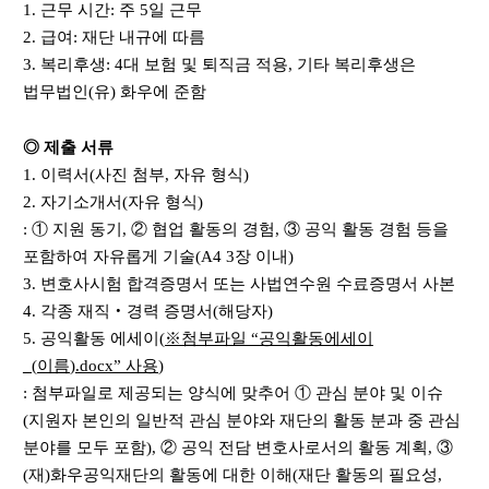
1.
근무 시간
:
주
5
일 근무
2.
급여
:
재단 내규에 따름
3.
복리후생
: 4
대 보험 및 퇴직금 적용
,
기타 복리후생은
법무법인
(
유
)
화우에 준함
◎
제출 서류
1.
이력서
(
사진 첨부
,
자유 형식
)
2.
자기소개서
(
자유 형식
)
:
①
지원 동기
,
②
협업 활동의 경험
,
③
공익 활동 경험 등을
포함하여 자유롭게 기술
(A4 3
장 이내
)
3.
변호사시험 합격증명서 또는 사법연수원 수료증명서 사본
4.
각종 재직
‧
경력 증명서
(
해당자
)
5.
공익활동 에세이
(
※
첨부파일
“
공익활동에세이
_(
이름
).docx”
사용
)
:
첨부파일로 제공되는 양식에 맞추어
①
관심 분야 및 이슈
(
지원자 본인의 일반적 관심 분야와 재단의 활동 분과 중 관심
분야를 모두 포함
),
②
공익 전담 변호사로서의 활동 계획
,
③
(
재
)
화우공익재단의 활동에 대한 이해
(
재단 활동의 필요성
,