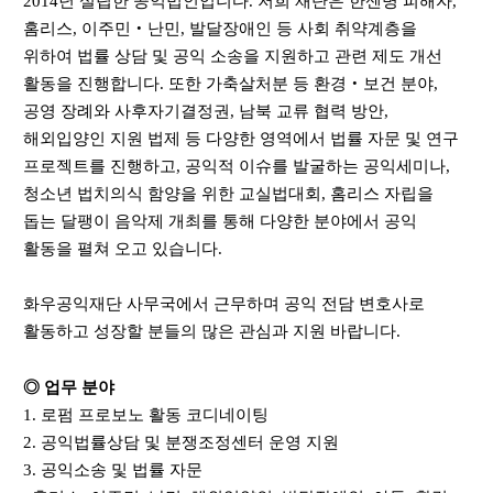
2014
년 설립한 공익법인입니다
.
저희 재단은 한센병 피해자
,
홈리스
,
이주민
‧
난민
,
발달장애인 등 사회 취약계층을
위하여 법률 상담 및 공익 소송을 지원하고 관련 제도 개선
활동을 진행합니다
.
또한 가축살처분 등 환경
‧
보건 분야
,
공영 장례와 사후자기결정권
,
남북 교류 협력 방안
,
해외입양인 지원 법제 등 다양한 영역에서 법률 자문 및 연구
프로젝트를 진행하고
,
공익적 이슈를 발굴하는 공익세미나
,
청소년 법치의식 함양을 위한 교실법대회
,
홈리스 자립을
돕는 달팽이 음악제 개최를 통해 다양한 분야에서 공익
활동을 펼쳐 오고 있습니다
.
화우공익재단 사무국에서 근무하며 공익 전담 변호사로
활동하고 성장할 분들의 많은 관심과 지원 바랍니다
.
◎
업무 분야
1.
로펌 프로보노 활동 코디네이팅
2.
공익법률상담 및 분쟁조정센터 운영 지원
3.
공익소송 및 법률 자문