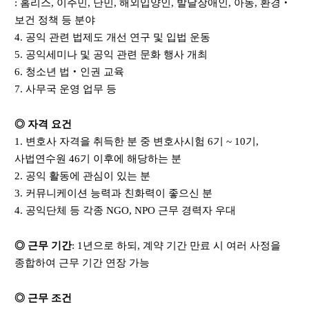
:
홈리스
,
이주민
,
난민
,
해외입양인
,
발달장애인
,
아동
,
환경
‧
보건 정책 등 분야
4.
공익 관련 법제도 개선 연구 및 입법 운동
5.
공익세미나 및 공익 관련 문화 행사 개최
6.
청소년 법
‧
인권 교육
7.
사무국 운영 업무 등
◎
자격 요건
1.
변호사 자격을 취득한 분 중
변호사시험
6
기
~ 10
기
,
사법연수원
46
기 이후에 해당하는 분
2.
공익 활동에 관심이 있는 분
3.
커뮤니케이션 능력과 친화력이 좋으신 분
4.
공익단체 등 각종
NGO, NPO
근무 경력자 우대
◎
근무 기간
: 1
년으로 하되
,
계약 기간 만료 시 여러 사정을
종합하여 근무 기간 연장 가능
◎
근무 조건