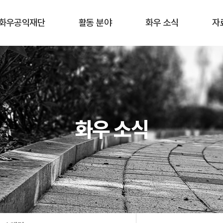
화우공익재단
활동 분야
화우 소식
자
재단 소개
홈리스
공지사항
공익활
구성원
이주민 · 난민
최근 활동
화우공
연혁
장애
뉴스레터
학
화우 소식
오시는 길
청소년 교육
언론보도
기타
학술 연구
재정보고
환경 · 보건
젠더
한센 인권
공동체