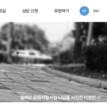
료실
상담 신청
후원하기
KR
ENG
동보고서
화우공익법률센터
익세미나
상담 신청
술연구
 자료